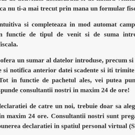
aca nu ti-a mai trecut prin mana un formular fi
 intuitiva si completeaza in mod automat campu
 in functie de tipul de venit si de suma int
fiscala.
i ofera un sumar al datelor introduse, precum s
e si notifica anterior datei scadente si iti trimi
 Tot in functie de pachetul ales, vei putea p
raspunde consultantii nostri in maxim 24 de ore!
claratiei de catre un noi, trebuie doar sa ale
 in maxim 24 ore. Consultantii nostri sunt pregat
punerea declaratiei in spatiul personal virtual (