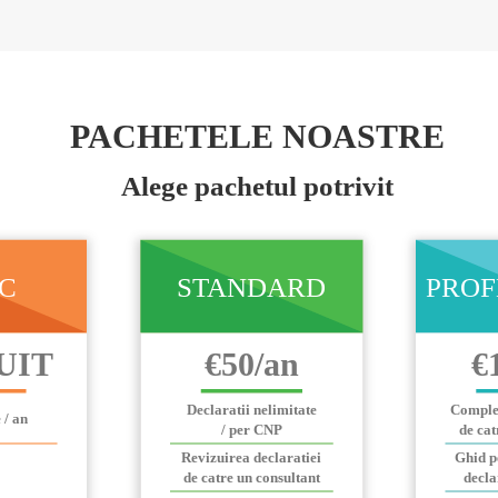
PACHETELE NOASTRE
Alege pachetul potrivit
IC
STANDARD
PROF
UIT
€50/an
€
Declaratii nelimitate
Complet
 / an
/ per CNP
de cat
Revizuirea declaratiei
Ghid p
de catre un consultant
decla