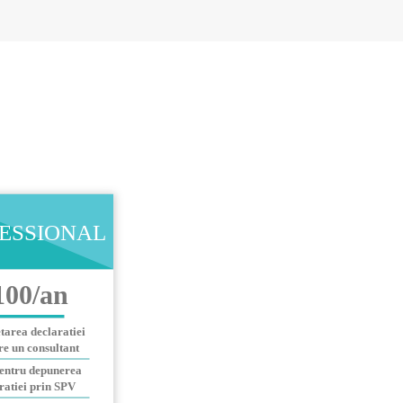
ESSIONAL
100/an
area declaratiei
re un consultant
entru depunerea
ratiei prin SPV