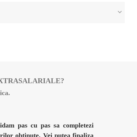
EXTRASALARIALE?
ica.
ghidam pas cu pas sa completezi
rilor obtinute. Vei putea finaliza