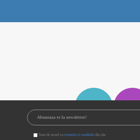
Sunt de acord cu
termenii si conditiile
din site