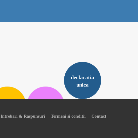
declaratia
unica
Intrebari & Raspunsuri
Termeni si conditii
Contact