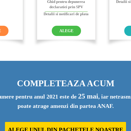
Ghid pentru depunerea
Detalii s
declaratiei prin SPV
Detalii si notificari de plata
E
ALEGE
COMPLETEAZA ACUM
25 mai
unere pentru anul 2021 este de
, iar netrasm
poate atrage amenzi din partea ANAF.
ALEGE UNUL DIN PACHETELE NOASTRE