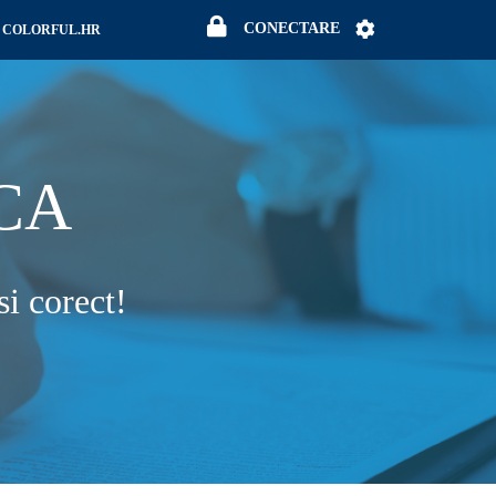
CONECTARE
CONECTARE
COLORFUL.HR
CA
i corect!