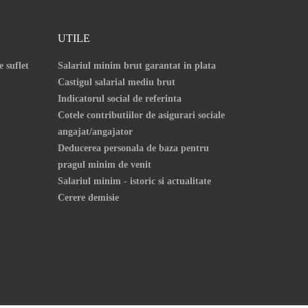
UTILE
e suflet
Salariul minim brut garantat in plata
Castigul salarial mediu brut
Indicatorul social de referinta
Cotele contributiilor de asigurari sociale
angajat/angajator
Deducerea personala de baza pentru
pragul minim de venit
Salariul minim - istoric si actualitate
Cerere demisie