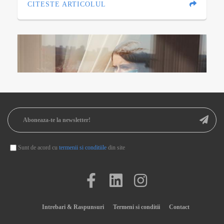
CITESTE ARTICOLUL
Sunt de acord cu
termenii si conditiile
din site
Concediul medical pentru carantina sau
izolare: informatii necesare pentru
salariati
Intrebari & Raspunsuri
Termeni si conditii
Contact
by
Cristina Tanase
, 09 dec 2021