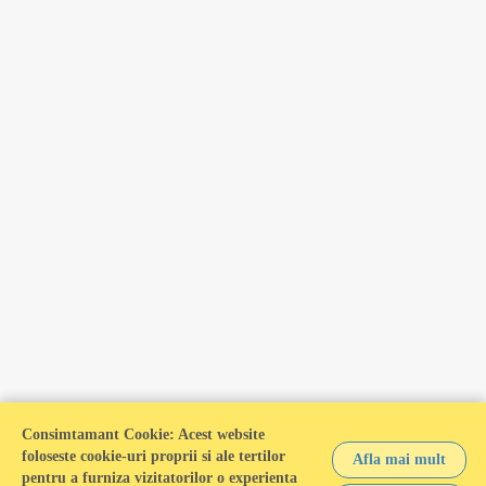
Calculator Venituri va este oferit gratuit de catre
SDWorx Romania
HR CLOUD SOFTWARE
HCM - HRIS - HRMS
dezvoltat cu
in Bucuresti, Romania
Consimtamant Cookie:
Acest website
foloseste cookie-uri proprii si ale tertilor
© 2026 SDWorx Romania - Toate drepturile rezervate.
Afla mai mult
pentru a furniza vizitatorilor o experienta