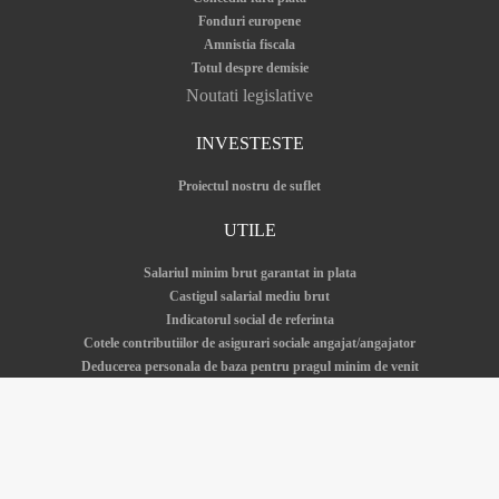
Conventie civila: aspecte importante de
Fonduri europene
care sa tii cont
Amnistia fiscala
by
Cristina Tanase
, 04 nov 2021
Totul despre demisie
Noutati legislative
Conventia civila reprezinta un contract civil de prestari
INVESTESTE
servicii ocazionale sau intamp...
Proiectul nostru de suflet
UTILE
CITESTE ARTICOLUL
Salariul minim brut garantat in plata
Castigul salarial mediu brut
Indicatorul social de referinta
Cotele contributiilor de asigurari sociale angajat/angajator
Deducerea personala de baza pentru pragul minim de venit
Salariul minim - istoric si actualitate
Cerere demisie