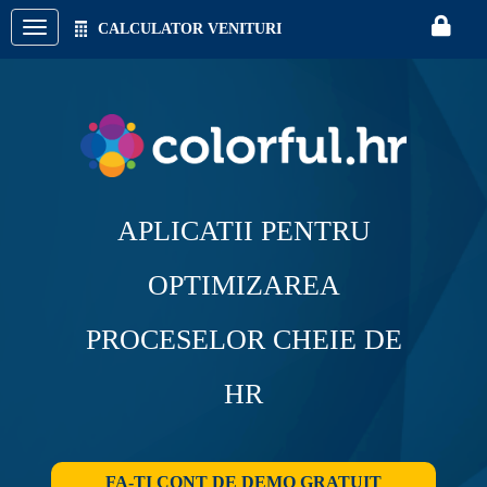
CALCULATOR VENITURI
CON
/
Acasa
Colorful.hr
APLICATII PENTRU
OPTIMIZAREA
PROCESELOR CHEIE DE
HR
FA-TI CONT DE DEMO GRATUIT