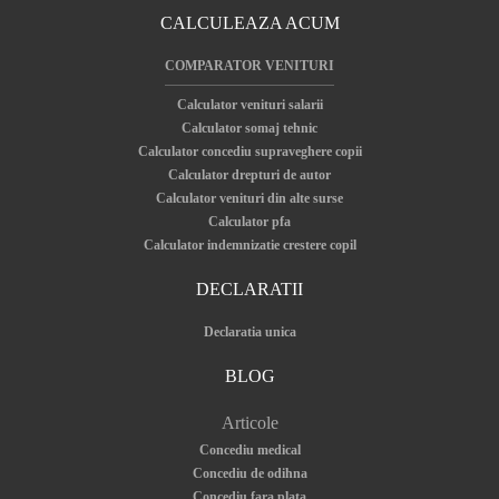
Situatia medicala pe care o traversam cu totii, din cauza
CALCULEAZA ACUM
raspandirii la nivel global a ...
COMPARATOR VENITURI
Calculator venituri salarii
Calculator somaj tehnic
CITESTE ARTICOLUL
Calculator concediu supraveghere copii
Calculator drepturi de autor
Calculator venituri din alte surse
Calculator pfa
Calculator indemnizatie crestere copil
DECLARATII
Declaratia unica
BLOG
Articole
Concediu medical
Concediu de odihna
Concediu fara plata