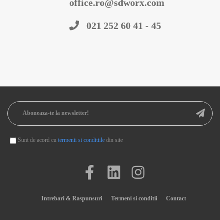
office.ro@sdworx.com
021 252 60 41 - 45
Sunt de acord cu
termenii si conditiile
din site
Intrebari & Raspunsuri
Termeni si conditii
Contact