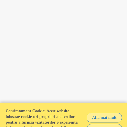
Calculator Venituri va este oferit gratuit de catre
SDWorx Romania
HR CLOUD SOFTWARE
HCM - HRIS - HRMS
dezvoltat cu
in Bucuresti, Romania
Consimtamant Cookie:
Acest website
foloseste cookie-uri proprii si ale tertilor
© 2026 SDWorx Romania - Toate drepturile rezervate.
Afla mai mult
pentru a furniza vizitatorilor o experienta