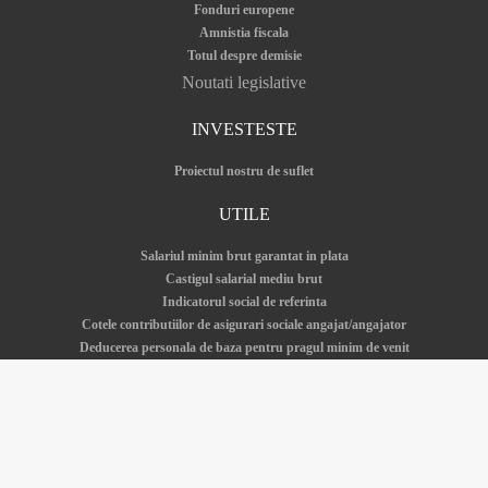
Fonduri europene
Amnistia fiscala
Totul despre demisie
Noutati legislative
INVESTESTE
Proiectul nostru de suflet
UTILE
Salariul minim brut garantat in plata
Castigul salarial mediu brut
Indicatorul social de referinta
Cotele contributiilor de asigurari sociale angajat/angajator
Deducerea personala de baza pentru pragul minim de venit
Salariul minim - istoric si actualitate
Cerere demisie