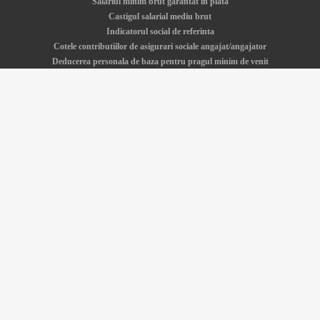
Salariul minim brut garantat in plata
Castigul salarial mediu brut
Indicatorul social de referinta
Cotele contributiilor de asigurari sociale angajat/angajator
Deducerea personala de baza pentru pragul minim de venit
Salariul minim - istoric si actualitate
Cerere demisie
Calculator Venituri va este oferit gratuit de catre
SDWorx Romania