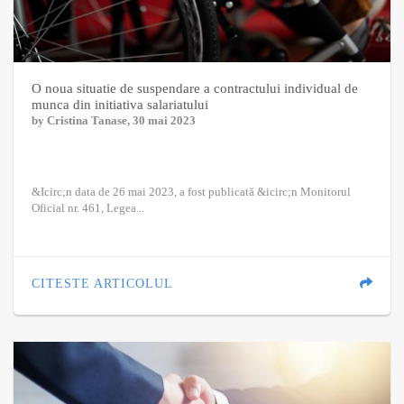
O noua situatie de suspendare a contractului individual de
munca din initiativa salariatului
by
Cristina Tanase
, 30 mai 2023
&Icirc;n data de 26 mai 2023, a fost publicată &icirc;n Monitorul
Oficial nr. 461, Legea...
CITESTE ARTICOLUL