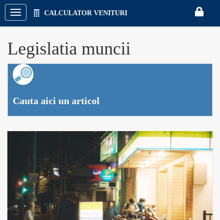
CALCULATOR VENITURI
CON
Legislatia muncii