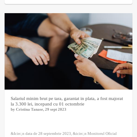
Salariul minim brut pe tara, garantat in plata, a fost majorat
la 3.300 lei, incepand cu 01 octombrie
by
Cristina Tanase
, 29 sept 2023
&Icirc;n data de 28 septembrie 2023, &icirc;n Monitorul Oficial