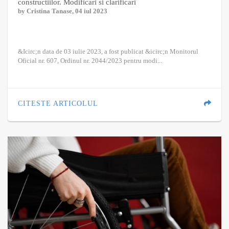
constructiilor. Modificari si clarificari
by
Cristina Tanase
, 04 iul 2023
&Icirc;n data de 03 iulie 2023, a fost publicat &icirc;n Monitorul
Oficial nr. 607, Ordinul nr. 2044/2023 pentru modi...
CITESTE ARTICOLUL