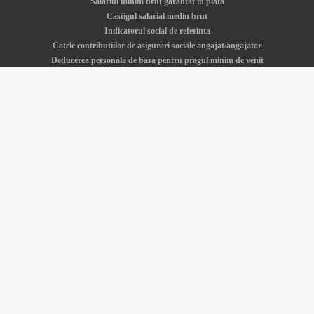
Salariul minim brut garantat in plata
Castigul salarial mediu brut
Indicatorul social de referinta
Cotele contributiilor de asigurari sociale angajat/angajator
Deducerea personala de baza pentru pragul minim de venit
Salariul minim - istoric si actualitate
Cerere demisie
Calculator Venituri va este oferit gratuit de catre
SDWorx Romania