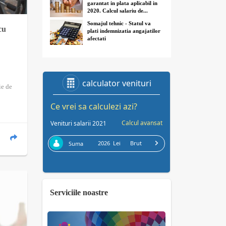
garantat in plata aplicabil in
2020. Calcul salariu de...
Somajul tehnic - Statul va
cu
plati indemnizatia angajatilor
afectati
ie de
Serviciile noastre