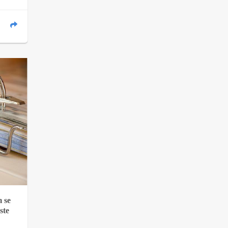
m se
este