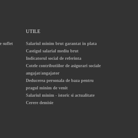
UTILE
e suflet
Salariul minim brut garantat in plata
Castigul salarial mediu brut
Indicatorul social de referinta
Cotele contributiilor de asigurari sociale
angajat/angajator
Deducerea personala de baza pentru
pragul minim de venit
Salariul minim - istoric si actualitate
Cerere demisie