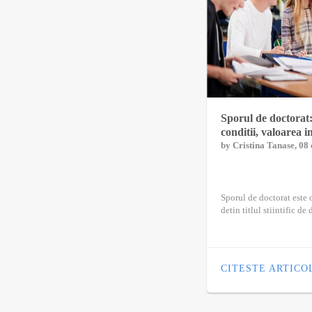
Sporul de doctorat: 
conditii, valoarea 
by
Cristina Tanase
, 08
Sporul de doctorat este 
detin titlul stiintific de 
CITESTE ARTICO