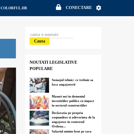
CONECTARE
CONECTARE
COLORFUL.HR
Cauta
NOUTATI LEGISLATIVE
POPULARE
Somajul tehnic: ce trebuie sa
faca angajatorii
Masuri noi in domeniul
investitiilor publice cu impact
in sectorul constructiilor
Declaratia pe propria
raspundere si adeverinta de la
angajator in contextul
Ordona...
Salariul minim brut pe tara