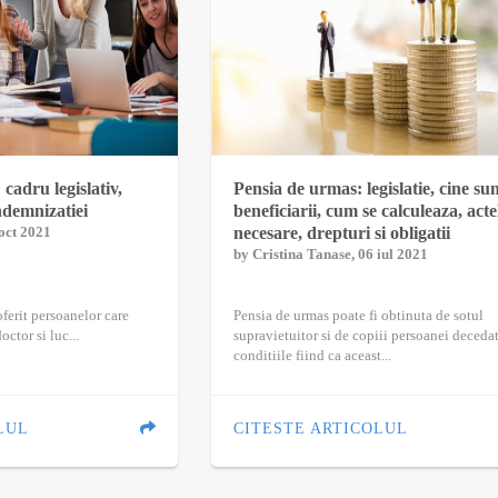
cadru legislativ,
Pensia de urmas: legislatie, cine su
indemnizatiei
beneficiarii, cum se calculeaza, acte
 oct 2021
necesare, drepturi si obligatii
by
Cristina Tanase
, 06 iul 2021
oferit persoanelor care
Pensia de urmas poate fi obtinuta de sotul
doctor si luc...
supravietuitor si de copiii persoanei decedat
conditiile fiind ca aceast...
LUL
CITESTE ARTICOLUL