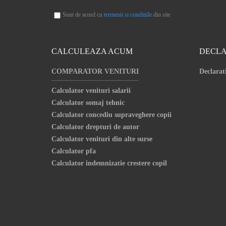
Sunt de acord cu
termenii si conditiile
din site
CALCULEAZA ACUM
DECLA
COMPARATOR VENITURI
Declarat
Calculator venituri salarii
Calculator somaj tehnic
Calculator concediu supraveghere copii
Calculator drepturi de autor
Calculator venituri din alte surse
Calculator pfa
Calculator indemnizatie crestere copil