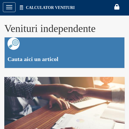
CALCULATOR VENITURI
CON
Venituri independente