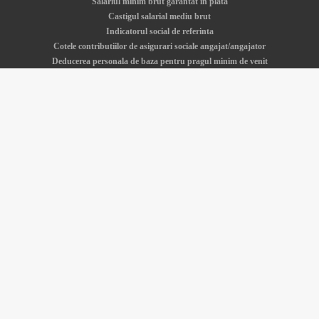
Salariul minim brut garantat in plata
Castigul salarial mediu brut
Indicatorul social de referinta
Cotele contributiilor de asigurari sociale angajat/angajator
Deducerea personala de baza pentru pragul minim de venit
Salariul minim - istoric si actualitate
Cerere demisie
Calculator Venituri va este oferit gratuit de catre
SDWorx Romania