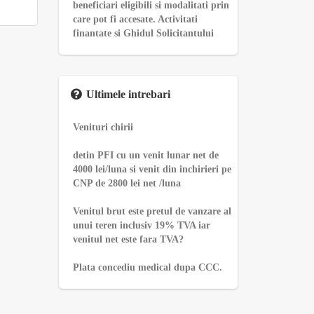
beneficiari eligibili si modalitati prin
care pot fi accesate. Activitati
finantate si Ghidul Solicitantului
Ultimele intrebari
Venituri chirii
detin PFI cu un venit lunar net de
4000 lei/luna si venit din inchirieri pe
CNP de 2800 lei net /luna
Venitul brut este pretul de vanzare al
unui teren inclusiv 19% TVA iar
venitul net este fara TVA?
Plata concediu medical dupa CCC.