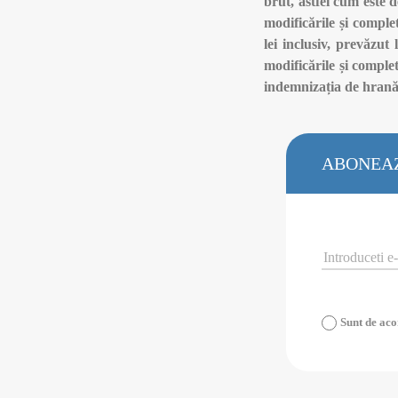
brut, astfel cum este d
modificările și complet
lei inclusiv, prevăzu
modificările și comple
indemnizația de hrană,
ABONEAZ
Sunt de ac