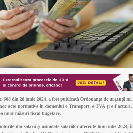
r. 608 din 28 iunie 2024, a fost publicată Ordonanța de urgență nr.
nor acte normative în domeniul e-Transport, e-TVA și e-Factura
a unor măsuri fiscal-bugetare.
turile din salarii și asimilate salariilor aferente lunii iulie 2024, î