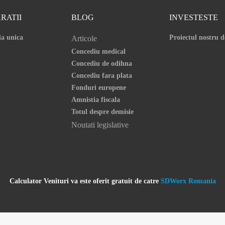
RATII
BLOG
INVESTESTE
ia unica
Proiectul nostru d
Articole
Concediu medical
Concediu de odihna
Concediu fara plata
Fonduri europene
Amnistia fiscala
Totul despre demisie
Noutati legislative
Calculator Venituri va este oferit gratuit de catre
SDWorx Romania