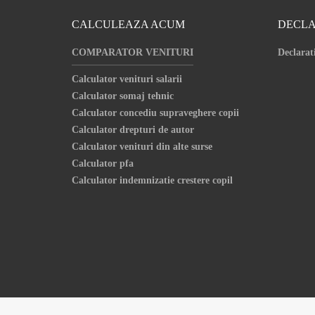
CALCULEAZA ACUM
DECLA
COMPARATOR VENITURI
Declarat
Calculator venituri salarii
Calculator somaj tehnic
Calculator concediu supraveghere copii
Calculator drepturi de autor
Calculator venituri din alte surse
Calculator pfa
Calculator indemnizatie crestere copil