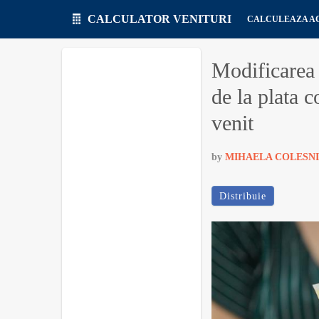
CALCULATOR VENITURI
CALCULEAZA 
Modificarea p
de la plata c
venit
by
MIHAELA COLESN
Distribuie