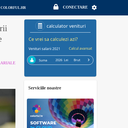
CONECTARE
CONECTARE
COLORFUL.HR
rii
e
LARIALE
Serviciile noastre