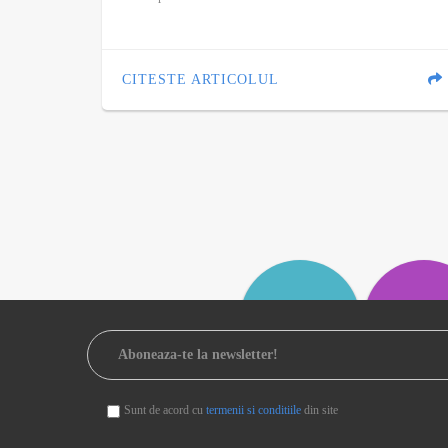
CITESTE ARTICOLUL
Sunt de acord cu
termenii si conditiile
din site