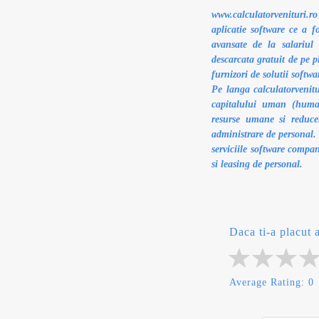
www.calculatorvenituri.r
aplicatie software ce a f
avansate de la salariul 
descarcata gratuit de pe 
furnizori de solutii soft
Pe langa calculatorvenit
capitalului uman (human
resurse umane si reducer
administrare de personal. 
serviciile software compan
si leasing de personal.
Daca ti-a placut a
Average Rating:
0