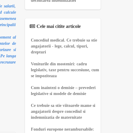
decontarea indemnizatiei
 salarii,
d calcule
 asemenea
rincipalii
Cele mai citite articole
gement al
Concediul medical. Ce trebuie sa stie
ntelor de
angajatorii - lege, calcul, tipuri,
rizare si
drepturi
. Pe langa
 recrutare
Veniturile din mosteniri: cadru
legislativ, taxe pentru succesiune, cum
se impoziteaza
Cum inaintezi o demisie – prevederi
legislative si modele de demisie
Ce trebuie sa stie viitoarele mame si
angajatorii despre concediul si
indemnizatia de maternitate
Fonduri europene nerambursabile: