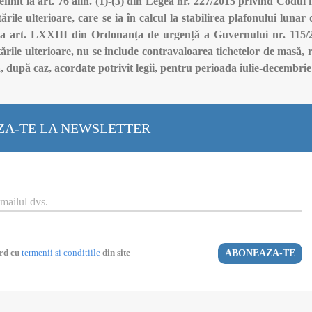
efinit la art. 76 alin. (1)-(3) din Legea nr. 227/2015 privind Codul f
ările ulterioare, care se ia în calcul la stabilirea plafonului lunar
t la art. LXXIII din Ordonanța de urgență a Guvernului nr. 115/
tările ulterioare, nu se include contravaloarea tichetelor de masă, 
 după caz, acordate potrivit legii, pentru perioada iulie-decembrie
A-TE LA NEWSLETTER
ord cu
termenii si conditiile
din site
ABONEAZA-TE