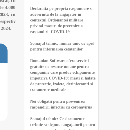
iscal, cu
 de 4.000
Declaratia pe propria raspundere si
2023, cu
adeverinta de la angajator in
contextul Ordonantei militare
respectiv
privind masuri de prevenire a
 2024.
raspandirii COVID-19
Somajul tehnic: numar unic de apel
pentru informarea cetatenilor
Romanian Software ofera servicii
gratuite de resurse umane pentru
companiile care produc echipamente
impotriva COVID-19: masti si halate
de protectie, izolete, dezinfectanti si
tratamente medicale
Noi obligatii pentru prevenirea
raspandirii infectiei cu coronavirus
Somajul tehnic: Ce documente
trebuie sa depuna angajatorii pentru