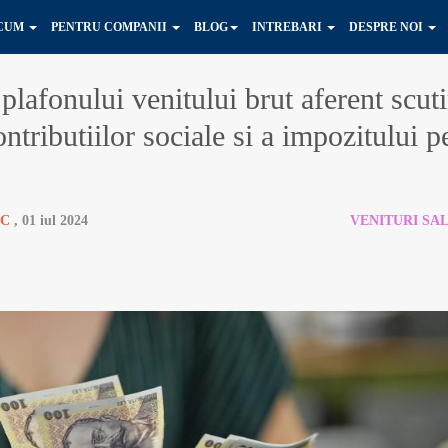
ACUM
PENTRU COMPANII
BLOG
INTREBARI
DESPRE NOI
lafonului venitului brut aferent scuti
ontributiilor sociale si a impozitului p
IC
, 01 iul 2024
VENITURI SA