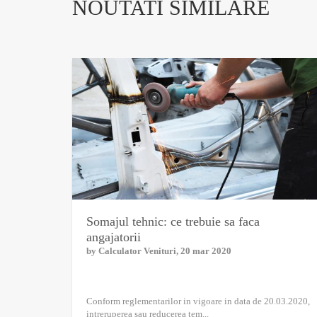
NOUTATI SIMILARE
Somajul tehnic: ce trebuie sa faca
angajatorii
by
Calculator Venituri
, 20 mar 2020
Conform reglementarilor in vigoare in data de 20.03.2020,
intreruperea sau reducerea tem...